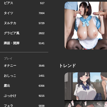
ピアス
517
タイツ
7004
ヌルテカ
5729
グラビア風
2822
蹲踞・開脚
5141
プレイ
トレンド
オナニー
3545
おしっこ
1451
露出
6356
ぶっかけ
9215
フェラ
5838