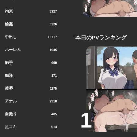
拘束
3127
輪姦
3226
中出し
本日のPVランキング
13717
ハーレム
1045
触手
969
痴漢
171
凌辱
1175
アナル
2318
自撮り
485
足コキ
614