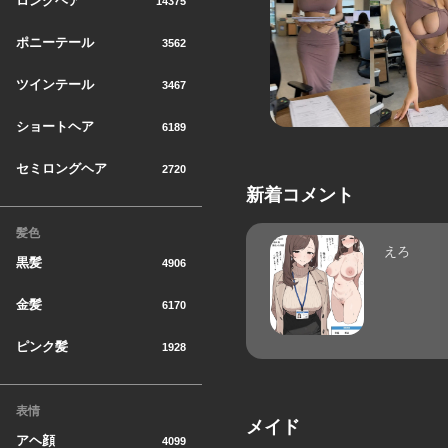
ロングヘア
14375
ポニーテール
3562
ツインテール
3467
ショートヘア
6189
セミロングヘア
2720
新着コメント
髪色
えろ
黒髪
4906
金髪
6170
ピンク髪
1928
表情
メイド
アヘ顔
4099